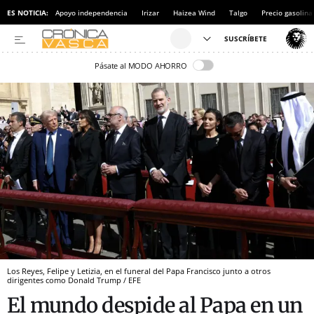
ES NOTICIA:
Apoyo independencia
Irizar
Haizea Wind
Talgo
Precio gasolina
Pásate al MODO AHORRO
Los Reyes, Felipe y Letizia, en el funeral del Papa Francisco junto a otros
dirigentes como Donald Trump / EFE
El mundo despide al Papa en un