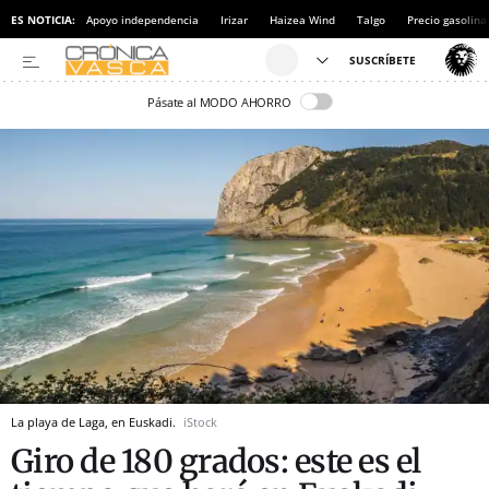
ES NOTICIA:
Apoyo independencia
Irizar
Haizea Wind
Talgo
Precio gasolina
Pásate al MODO AHORRO
La playa de Laga, en Euskadi.
iStock
Giro de 180 grados: este es el