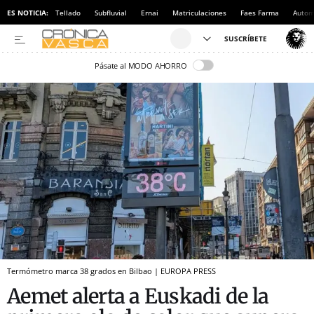
ES NOTICIA:
Tellado
Subfluvial
Ernai
Matriculaciones
Faes Farma
Autom
Pásate al MODO AHORRO
Termómetro marca 38 grados en Bilbao | EUROPA PRESS
Aemet alerta a Euskadi de la