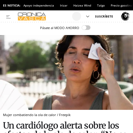
ES NOTICIA:
Apoyo independencia
Irizar
Haizea Wind
Talgo
Precio gasolina
Pásate al MODO AHORRO
Mujer combatiendo la ola de calor / Freepik
Un cardiólogo alerta sobre los