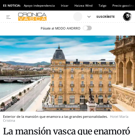
ES NOTICIA:
Apoyo independencia
Irizar
Haizea Wind
Talgo
Precio gasolina
Pásate al MODO AHORRO
Exterior de la mansión que enamora a las grandes personalidades.
Hotel María
Cristina
La mansión vasca que enamoró