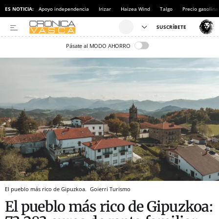
ES NOTICIA:
Apoyo independencia
Irizar
Haizea Wind
Talgo
Precio gasolina
Pásate al MODO AHORRO
El pueblo más rico de Gipuzkoa.
Goierri Turismo
El pueblo más rico de Gipuzkoa: