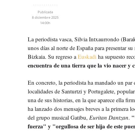
Publicada
8 diciembre 2025
14:00h
La periodista vasca, Silvia Intxaurrondo (Bara
unos días al norte de España para presentar su
Bizkaia. Su regreso a
Euskadi
ha supuesto rec
encuentra de una tierra que la vio nacer y c
En concreto, la periodista ha mandado un par d
localidades de Santurtzi y Portugalete, popula
una de sus historias, en la que aparece ella fi
ha lanzado dos mensajes breves a la primera l
"G
del grupo musical Gatibu,
Euritan Dantzan
.
fuerza" y "orgullosa de ser hija de este pu