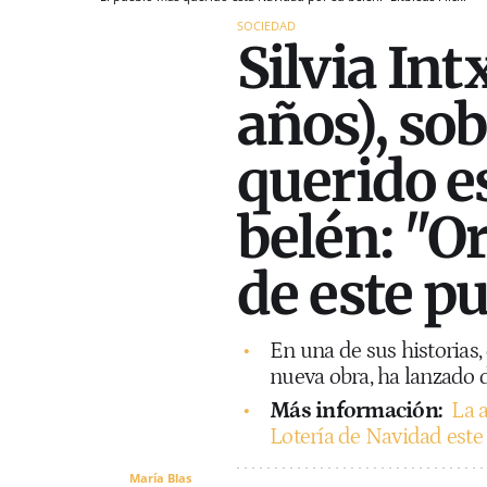
SOCIEDAD
Silvia In
años), so
querido e
belén: "Or
de este p
En una de sus historias,
nueva obra, ha lanzado d
Más información:
La 
Lotería de Navidad este 
María Blas