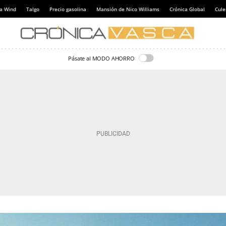
a Wind
Talgo
Precio gasolina
Mansión de Nico Williams
Crónica Global
Cul
Pásate al MODO AHORRO