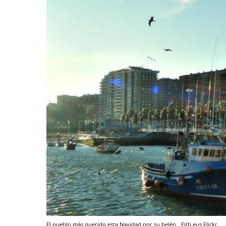
El pueblo más querido esta Navidad por su belén.
Eitb.eus
Flickr