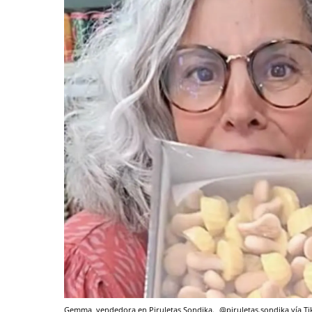
Gemma, vendedora en Piruletas Sondika.
@piruletas.sondika vía T