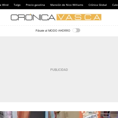
a Wind
Talgo
Precio gasolina
Mansión de Nico Williams
Crónica Global
Cul
Pásate al MODO AHORRO