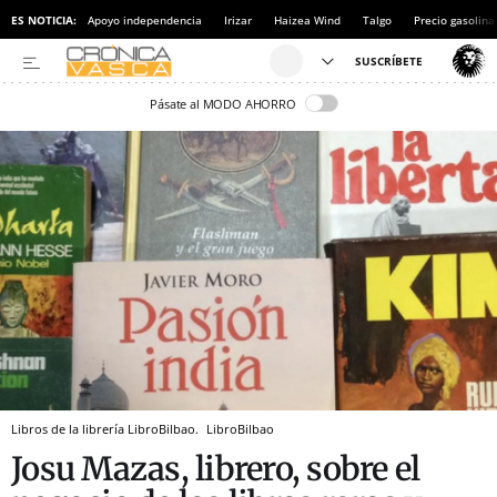
ES NOTICIA:
Apoyo independencia
Irizar
Haizea Wind
Talgo
Precio gasolina
Pásate al MODO AHORRO
Libros de la librería LibroBilbao.
LibroBilbao
Josu Mazas, librero, sobre el