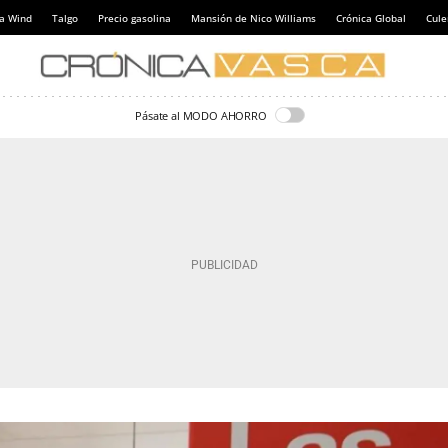
a Wind
Talgo
Precio gasolina
Mansión de Nico Williams
Crónica Global
Cul
Pásate al MODO AHORRO