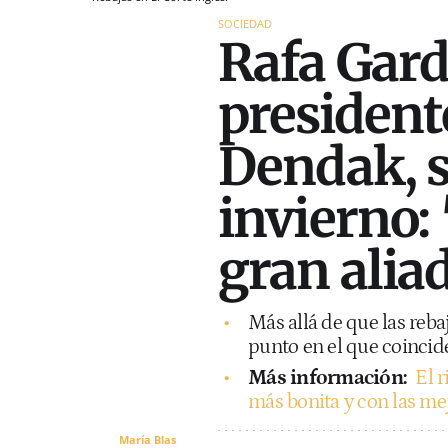
SOCIEDAD
Rafa Gard
president
Dendak, s
invierno: 
gran alia
Más allá de que las reba
punto en el que coincide
Más información:
El 
más bonita y con las me
María Blas