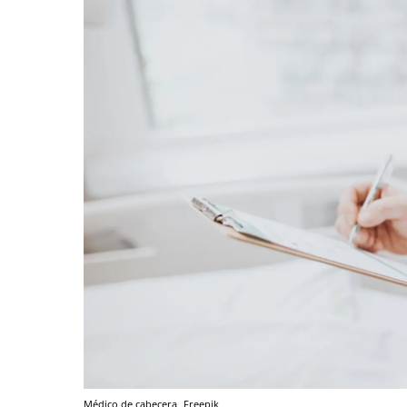
Médico de cabecera
Freepik