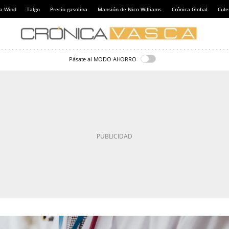
a Wind
Talgo
Precio gasolina
Mansión de Nico Williams
Crónica Global
Cul
Pásate al MODO AHORRO