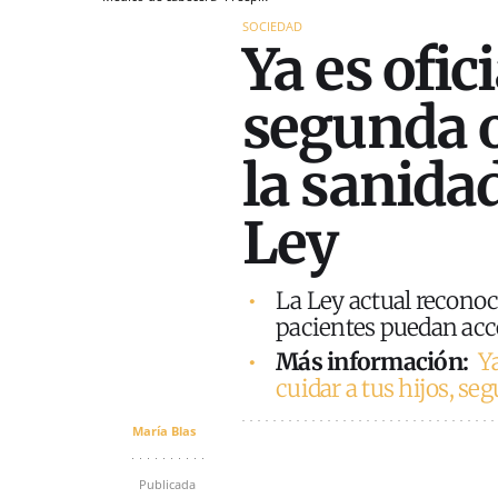
SOCIEDAD
Ya es ofic
segunda 
la sanidad
Ley
La Ley actual reconoc
pacientes puedan acce
Más información:
Ya
cuidar a tus hijos, seg
María Blas
Publicada