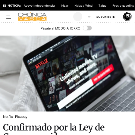
ES NOTICIA:
Apoyo independencia
Irizar
Haizea Wind
Talgo
Precio gasolina
Pásate al MODO AHORRO
Netflix
Pixabay
Confirmado por la Ley de