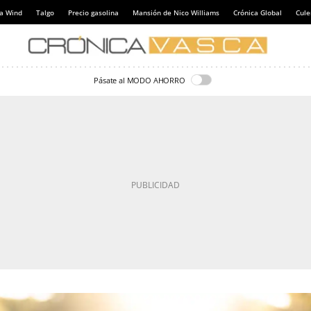
a Wind
Talgo
Precio gasolina
Mansión de Nico Williams
Crónica Global
Cul
Pásate al MODO AHORRO