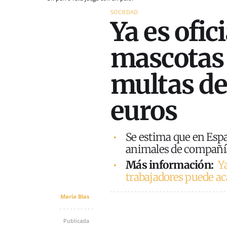
SOCIEDAD
Ya es ofic
mascotas 
multas de
euros
Se estima que en Esp
animales de compañí
Más información:
Ya
trabajadores puede ac
María Blas
Publicada