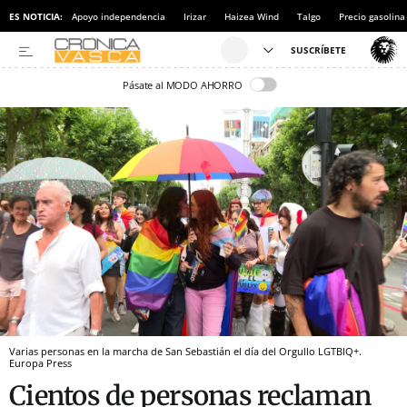
ES NOTICIA:
Apoyo independencia
Irizar
Haizea Wind
Talgo
Precio gasolina
Pásate al MODO AHORRO
Varias personas en la marcha de San Sebastián el día del Orgullo LGTBIQ+.
Europa Press
Cientos de personas reclaman