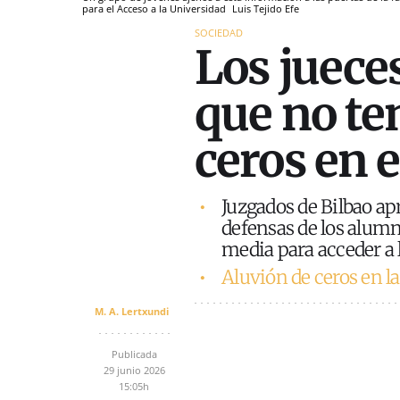
para el Acceso a la Universidad
Luis Tejido
Efe
SOCIEDAD
Los juece
que no te
ceros en 
Juzgados de Bilbao ap
defensas de los alumn
media para acceder a 
Aluvión de ceros en l
M. A. Lertxundi
Publicada
29 junio 2026
15:05h