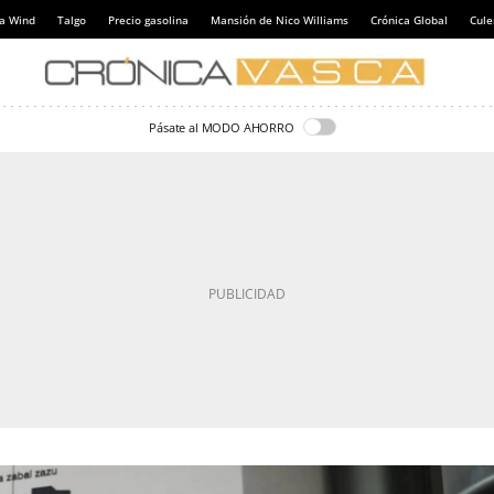
a Wind
Talgo
Precio gasolina
Mansión de Nico Williams
Crónica Global
Cul
Pásate al MODO AHORRO