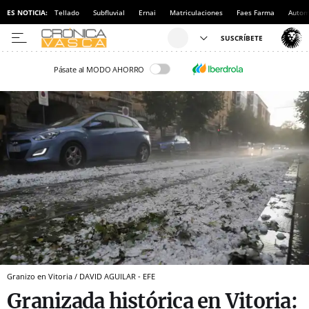
ES NOTICIA:
Tellado
Subfluvial
Ernai
Matriculaciones
Faes Farma
Autom
Pásate al MODO AHORRO
Granizo en Vitoria / DAVID AGUILAR - EFE
Granizada histórica en Vitoria: