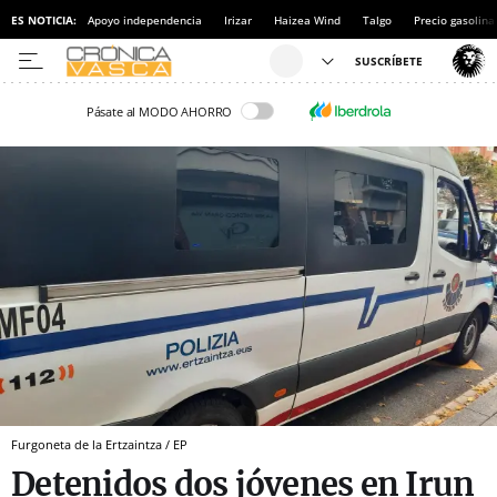
ES NOTICIA:
Apoyo independencia
Irizar
Haizea Wind
Talgo
Precio gasolina
Pásate al MODO AHORRO
Furgoneta de la Ertzaintza / EP
Detenidos dos jóvenes en Irun