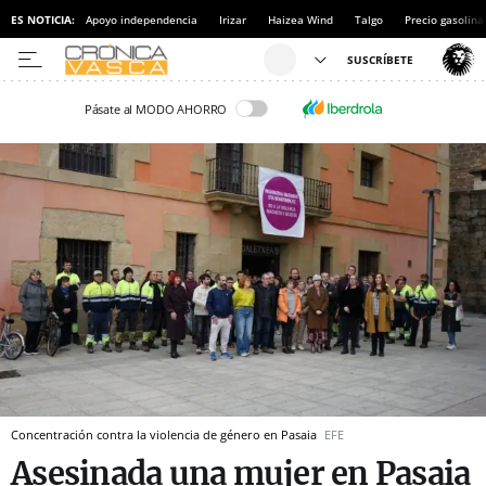
ES NOTICIA:
Apoyo independencia
Irizar
Haizea Wind
Talgo
Precio gasolina
Pásate al MODO AHORRO
Concentración contra la violencia de género en Pasaia
EFE
Asesinada una mujer en Pasaia