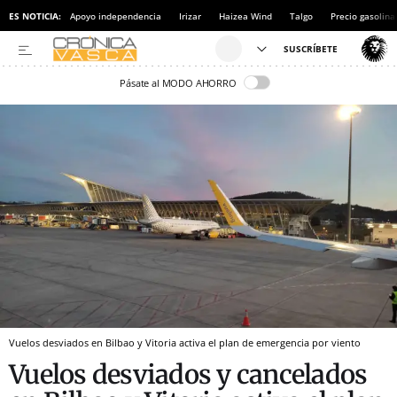
ES NOTICIA:
Apoyo independencia
Irizar
Haizea Wind
Talgo
Precio gasolina
Pásate al MODO AHORRO
Vuelos desviados en Bilbao y Vitoria activa el plan de emergencia por viento
Vuelos desviados y cancelados