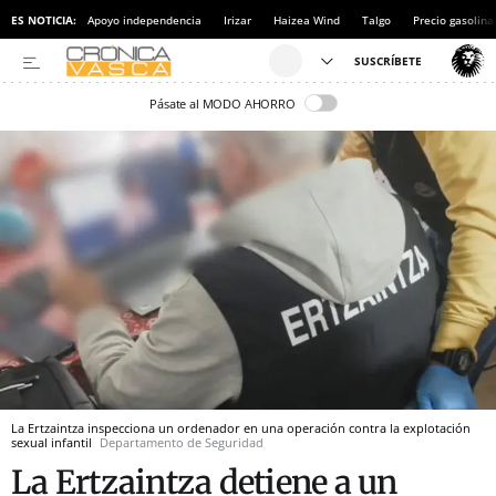
ES NOTICIA:
Apoyo independencia
Irizar
Haizea Wind
Talgo
Precio gasolina
Pásate al MODO AHORRO
La Ertzaintza inspecciona un ordenador en una operación contra la explotación
sexual infantil
Departamento de Seguridad
La Ertzaintza detiene a un