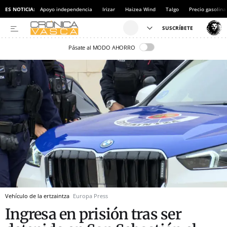
ES NOTICIA:
Apoyo independencia
Irizar
Haizea Wind
Talgo
Precio gasolina
Pásate al MODO AHORRO
Vehículo de la ertzaintza
Europa Press
Ingresa en prisión tras ser