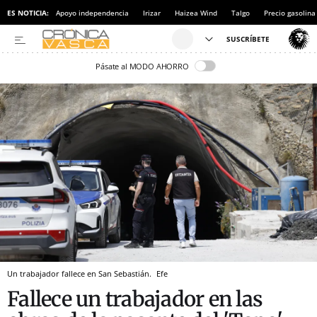
ES NOTICIA:
Apoyo independencia
Irizar
Haizea Wind
Talgo
Precio gasolina
Pásate al MODO AHORRO
Un trabajador fallece en San Sebastián.
Efe
Fallece un trabajador en las