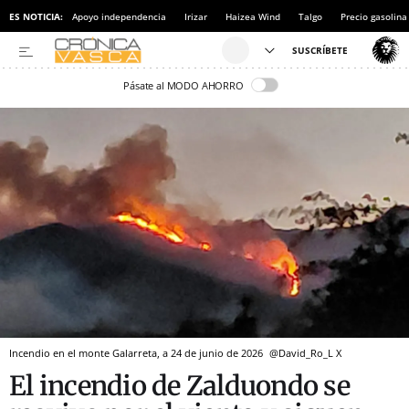
ES NOTICIA:
Apoyo independencia
Irizar
Haizea Wind
Talgo
Precio gasolina
Pásate al MODO AHORRO
Incendio en el monte Galarreta, a 24 de junio de 2026
@David_Ro_L
X
El incendio de Zalduondo se