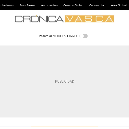
culaciones
Faes Farma
Automoción
Crónica Global
Culemanía
Letra Global
Pásate al MODO AHORRO