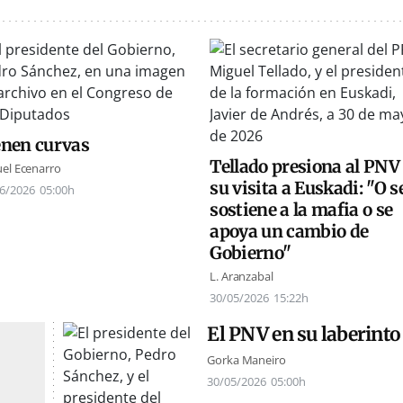
enen curvas
Tellado presiona al PNV
el Ecenarro
su visita a Euskadi: "O s
6/2026
05:00h
sostiene a la mafia o se
apoya un cambio de
Gobierno"
L. Aranzabal
30/05/2026
15:22h
El PNV en su laberinto
Gorka Maneiro
30/05/2026
05:00h