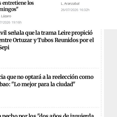
 entretiene los
L. Aranzabal
mingos"
26/07/2026
16:32h
a Lázaro
7/2026
19:16h
vil señala que la trama Leire propició
entre Ortuzar y Tubos Reunidos por el
Sepi
ia que no optará a la reelección como
lbao: "Lo mejor para la ciudad"
 pecho por los "dos años de izquierda