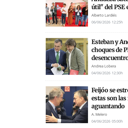
útil" del PSE
Alberto Lardiés
06/06/2026
12:25h
Esteban y An
choques de P
desencuentr
Andrea Lobera
04/06/2026
12:30h
Feijóo se estr
estas son las
aguantando
A. Melero
04/06/2026
05:00h