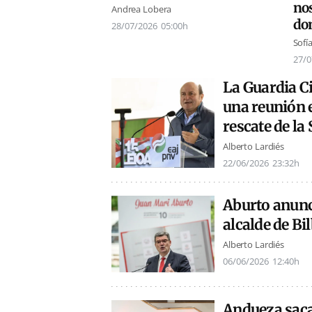
nos
Andrea Lobera
do
28/07/2026
05:00h
Sofí
27/0
La Guardia Ci
una reunión 
rescate de la 
Alberto Lardiés
22/06/2026
23:32h
Aburto anunc
alcalde de Bi
Alberto Lardiés
06/06/2026
12:40h
Andueza saca