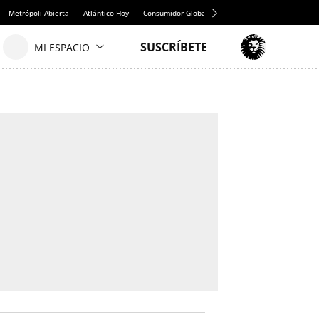
Metrópoli Abierta
Atlántico Hoy
Consumidor Global
Hule y Mantel