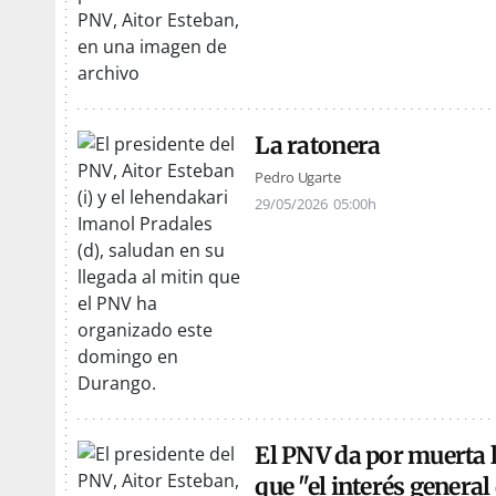
La ratonera
Pedro Ugarte
29/05/2026
05:00h
El PNV da por muerta l
que "el interés genera