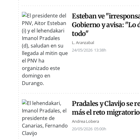
Esteban ve "irresponsa
Gobierno y avisa: "Lo 
todo"
L. Aranzabal
24/05/2026
13:38h
Pradales y Clavijo se 
más el reto migratorio
Andrea Lobera
20/05/2026
05:00h