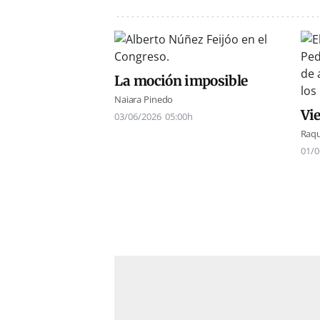
La moción imposible
Naiara Pinedo
Vi
03/06/2026
05:00h
Raqu
01/0