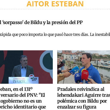
AITOR ESTEBAN
l 'sorpasso' de Bildu y la presión del PP
 rápida que poco importa lo que pasó hace tres días. La inestabi
Pradales reivindica al
eban, en el 131º
lehendakari Aguirre tras
versario del PNV: "El
polémica con Bildu por
togobierno no es un
enzalzar su figura
richo identitario que