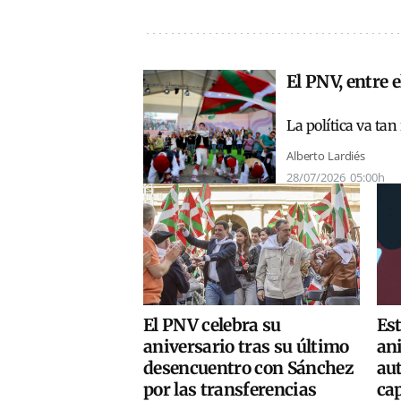
El PNV, entre e
La política va tan
Alberto Lardiés
28/07/2026
05:00h
El PNV celebra su
Est
aniversario tras su último
ani
desencuentro con Sánchez
au
por las transferencias
cap