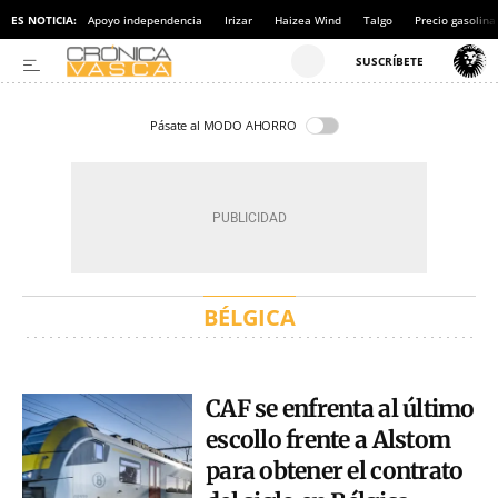
ES NOTICIA:
Apoyo independencia
Irizar
Haizea Wind
Talgo
Precio gasolina
Pásate al MODO AHORRO
BÉLGICA
CAF se enfrenta al último
escollo frente a Alstom
para obtener el contrato