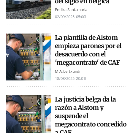
del siglo en Bélgica
Endika Santamaria
02/09/2025
05:00h
La plantilla de Alstom
empieza parones por el
desacuerdo con el
'megacontrato' de CAF
M.A. Lertxundi
18/08/2025
20:01h
La justicia belga da la
razón a Alstom y
suspende el
megacontrato concedido
a CAF