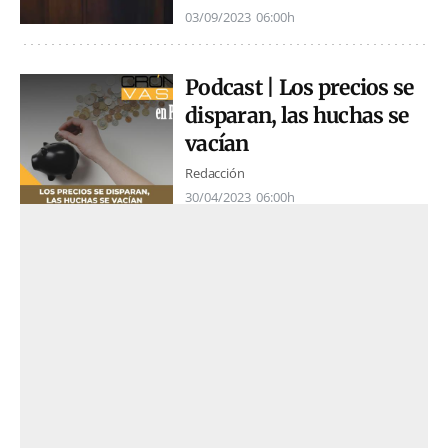
03/09/2023
06:00h
Podcast | Los precios se
disparan, las huchas se
vacían
Redacción
30/04/2023
06:00h