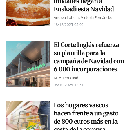
unidades llegan a
Euskadi esta Navidad
Andrea Lobera
Victoria Fernández
18/12/2025
05:00h
El Corte Inglés refuerza
su plantilla para la
campaña de Navidad con
6.000 incorporaciones
M. A. Lertxundi
08/10/2025
12:51h
Los hogares vascos
hacen frente a un gasto
de 800 euros más en la
cesta de la compra