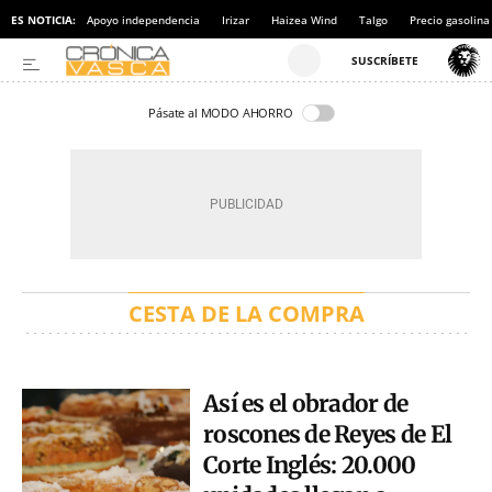
ES NOTICIA:
Apoyo independencia
Irizar
Haizea Wind
Talgo
Precio gasolina
Pásate al MODO AHORRO
CESTA DE LA COMPRA
Así es el obrador de
roscones de Reyes de El
Corte Inglés: 20.000