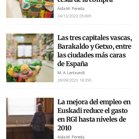
Aida M. Pereda
24/12/2023
05:00h
Las tres capitales vascas,
Barakaldo y Getxo, entre
las ciudades más caras
de España
M. A. Lertxundi
28/09/2023
18:35h
La mejora del empleo en
Euskadi reduce el gasto
en RGI hasta niveles de
2010
Aida M. Pereda