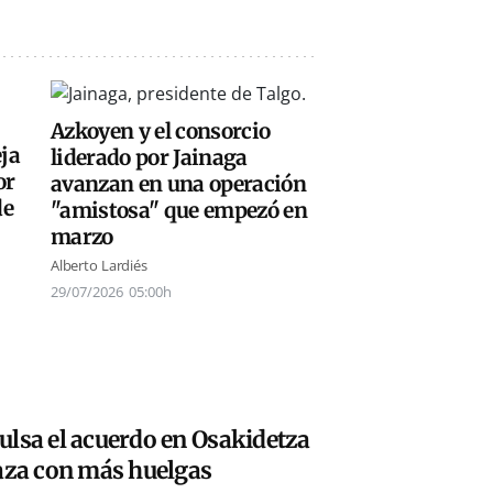
Azkoyen y el consorcio
eja
liderado por Jainaga
or
avanzan en una operación
de
"amistosa" que empezó en
marzo
Alberto Lardiés
29/07/2026
05:00h
ulsa el acuerdo en Osakidetza
naza con más huelgas