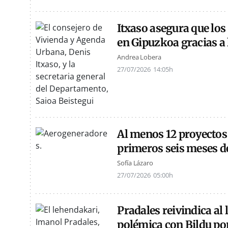
Itxaso asegura que los
en Gipuzkoa gracias a
Andrea Lobera
27/07/2026
14:05h
Al menos 12 proyectos
primeros seis meses d
Sofía Lázaro
27/07/2026
05:00h
Pradales reivindica al 
polémica con Bildu por