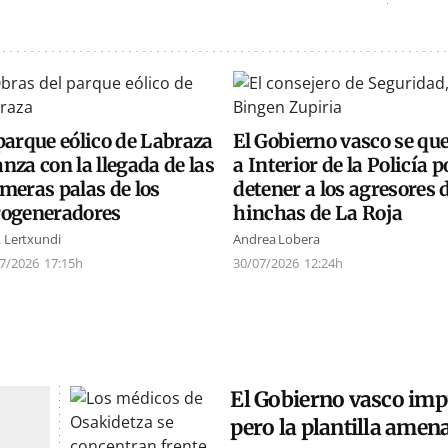
parque eólico de Labraza
El Gobierno vasco se qu
nza con la llegada de las
a Interior de la Policía p
meras palas de los
detener a los agresores 
rogeneradores
hinchas de La Roja
. Lertxundi
Andrea Lobera
7/2026
17:15h
30/07/2026
12:24h
El Gobierno vasco imp
pero la plantilla ame