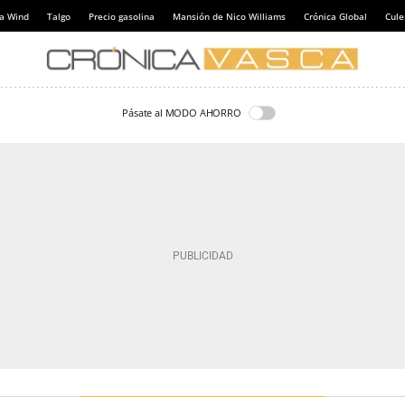
a Wind
Talgo
Precio gasolina
Mansión de Nico Williams
Crónica Global
Cul
Pásate al MODO AHORRO