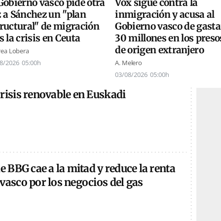
Vox sigue contra la
Gobierno vasco pide otra
inmigración y acusa al
z a Sánchez un "plan
Gobierno vasco de gasta
tructural" de migración
30 millones en los preso
s la crisis en Ceuta
de origen extranjero
ea Lobera
A. Melero
8/2026
05:00h
03/08/2026
05:00h
risis renovable en Euskadi
de BBG cae a la mitad y reduce la renta
vasco por los negocios del gas