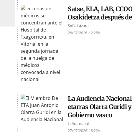
Satse, ELA, LAB, CCOO
Osakidetza después de
Sofía Lázaro
28/07/2026
12:25h
La Audiencia Nacional 
etarras Olarra Guridi y
Gobierno vasco
L. Aranzabal
27/07/2026
18:22h