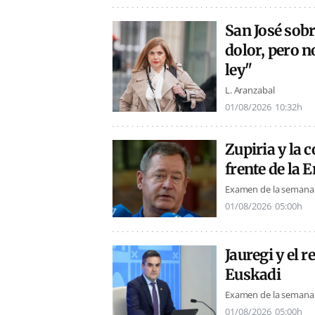
San José sobr
dolor, pero 
ley"
L. Aranzabal
01/08/2026
10:32h
Zupiria y la 
frente de la 
Examen de la semana
01/08/2026
05:00h
Jauregi y el 
Euskadi
Examen de la semana
01/08/2026
05:00h