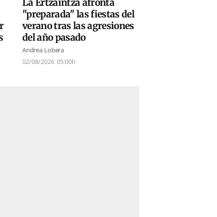
La Ertzaintza afronta
"preparada" las fiestas del
r
verano tras las agresiones
s
del año pasado
Andrea Lobera
02/08/2026
05:00h