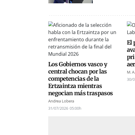
El 
ava
pri
Los Gobiernos vasco y
ae
central chocan por las
M. A
competencias de la
30/0
Ertzaintza mientras
negocian más traspasos
Andrea Lobera
31/07/2026
05:00h