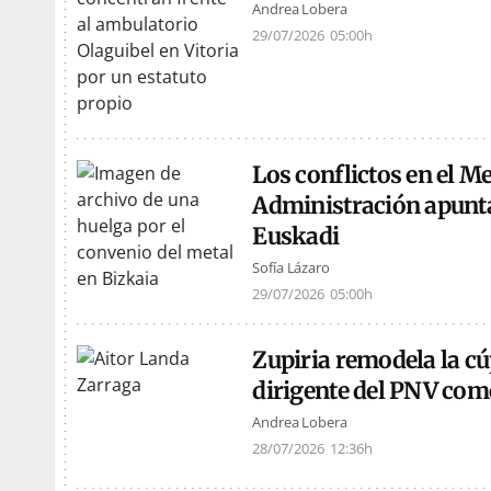
Andrea Lobera
29/07/2026
05:00h
Los conflictos en el Me
Administración apuntan
Euskadi
Sofía Lázaro
29/07/2026
05:00h
Zupiria remodela la cú
dirigente del PNV com
Andrea Lobera
28/07/2026
12:36h