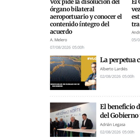
El 
Vox pide la disolución del
ve
órgano bilateral
es
aeroportuario y conocer el
tra
contenido íntegro del
acuerdo
Andr
05/0
A. Melero
07/08/2026
05:00h
La perpetua c
Alberto Lardiés
02/08/2026
05:00h
El beneficio 
del Gobierno 
Adrián Legasa
02/08/2026
05:00h