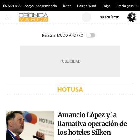
ES NOTICIA:
Apoyo independencia
Irizar
Haizea Wind
Talgo
Precio gasolina
Pásate al MODO AHORRO
HOTUSA
Amancio López y la
llamativa operación de
los hoteles Silken