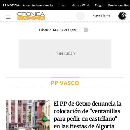
ES NOTICIA:
Apoyo independencia
Irizar
Haizea Wind
Talgo
Precio gasolina
Pásate al MODO AHORRO
PP VASCO
El PP de Getxo denuncia la
colocación de "ventanillas
para pedir en castellano"
en las fiestas de Algorta