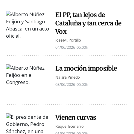
El PP, tan lejos de
Cataluña y tan cerca de
Vox
José M. Portillo
04/06/2026
05:00h
La moción imposible
Naiara Pinedo
03/06/2026
05:00h
Vienen curvas
Raquel Ecenarro
01/06/2026
05:00h