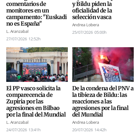
comentarios de
y Bildu piden la
monitores en un
oficialidad de la
campamento: "Euskadi
selección vasca
no es España"
Andrea Lobera
L. Aranzabal
25/07/2026
05:00h
27/07/2026
12:52h
El PP vasco solicita la
De la condena del PNV a
comparecencia de
la tibieza de Bildu: las
Zupiria por las
reacciones a las
agresiones en Bilbao
agresiones por la final
por la final del Mundial
del Mundial
L. Aranzabal
Andrea Lobera
24/07/2026
13:41h
20/07/2026
14:42h