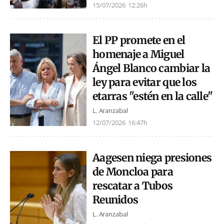
15/07/2026
12:26h
El PP promete en el
homenaje a Miguel
Ángel Blanco cambiar la
ley para evitar que los
etarras "estén en la calle"
L. Aranzabal
12/07/2026
16:47h
Aagesen niega presiones
de Moncloa para
rescatar a Tubos
Reunidos
L. Aranzabal