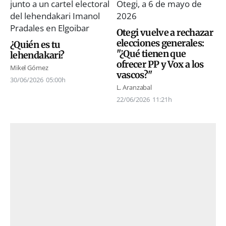
Otegi vuelve a rechazar
elecciones generales:
¿Quién es tu
"¿Qué tienen que
lehendakari?
ofrecer PP y Vox a los
Mikel Gómez
vascos?"
30/06/2026
05:00h
L. Aranzabal
22/06/2026
11:21h