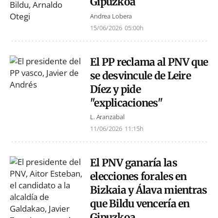
Gipuzkoa
Andrea Lobera
15/06/2026
05:00h
El PP reclama al PNV que
se desvincule de Leire
Díez y pide
"explicaciones"
L. Aranzabal
11/06/2026
11:15h
El PNV ganaría las
elecciones forales en
Bizkaia y Álava mientras
que Bildu vencería en
Gipuzkoa