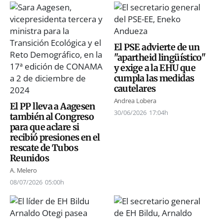
El PSE advierte de un
"apartheid lingüístico"
y exige a la EHU que
cumpla las medidas
cautelares
Andrea Lobera
El PP lleva a Aagesen
30/06/2026
17:04h
también al Congreso
para que aclare si
recibió presiones en el
rescate de Tubos
Reunidos
A. Melero
08/07/2026
05:00h