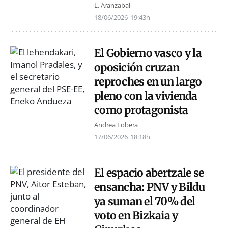
L. Aranzabal
18/06/2026
19:43h
El Gobierno vasco y la
oposición cruzan
reproches en un largo
pleno con la vivienda
como protagonista
Andrea Lobera
17/06/2026
18:18h
El espacio abertzale se
ensancha: PNV y Bildu
ya suman el 70% del
voto en Bizkaia y