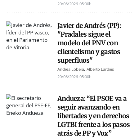
20/06/2026
05:00h
Javier de Andrés (PP):
"Pradales sigue el
modelo del PNV con
clientelismo y gastos
superfluos"
Andrea Lobera
Alberto Lardiés
20/06/2026
05:00h
Andueza: “El PSOE va a
seguir avanzando en
libertades y en derechos
LGTBI frente a los pasos
atrás de PP y Vox”