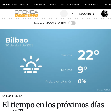
ES NOTICIA:
Tellado
Subfluvial
Ernai
Matriculaciones
Faes Farma
Autom
Pásate al MODO AHORRO
6440ad17960ab
El tiempo en los próximos días