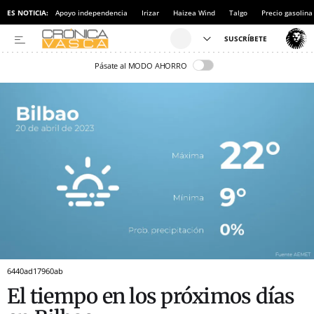
ES NOTICIA:
Apoyo independencia
Irizar
Haizea Wind
Talgo
Precio gasolina
Pásate al MODO AHORRO
6440ad17960ab
El tiempo en los próximos días