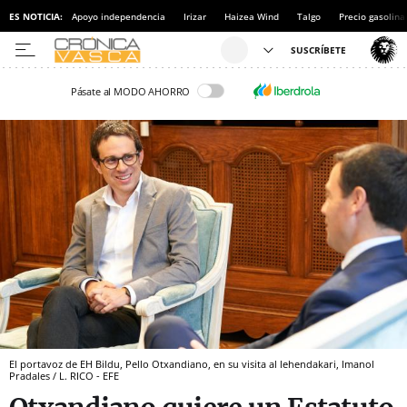
ES NOTICIA:
Apoyo independencia
Irizar
Haizea Wind
Talgo
Precio gasolina
Pásate al MODO AHORRO
El portavoz de EH Bildu, Pello Otxandiano, en su visita al lehendakari, Imanol
Pradales / L. RICO - EFE