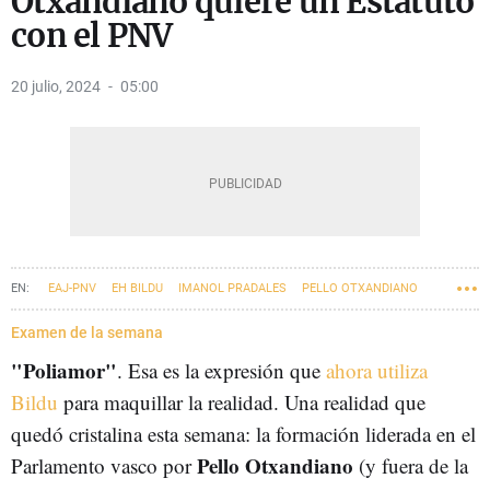
Otxandiano quiere un Estatuto
con el PNV
20 julio, 2024
05:00
EAJ-PNV
EH BILDU
IMANOL PRADALES
PELLO OTXANDIANO
ESTATUTO VASCO
AUTOGOBIERNO
Examen de la semana
"Poliamor"
. Esa es la expresión que
ahora utiliza
Bildu
para maquillar la realidad. Una realidad que
quedó cristalina esta semana: la formación liderada en el
Pello Otxandiano
Parlamento vasco por
(y fuera de la