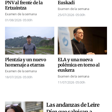
Euskadi
PNV al frente de la
Ertzaintza
Examen de la semana
Examen de la semana
25/07/2026
05:00h
01/08/2026
05:00h
Plentzia y un nuevo
ELA y una nueva
homenaje a etarras
polémica en torno al
euskera
Examen de la semana
Examen de la semana
18/07/2026
05:00h
11/07/2026
05:00h
Las andanzas de Leire
Díez que salpican a