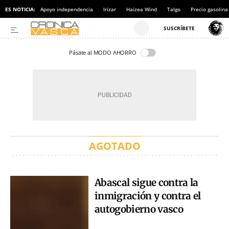
ES NOTICIA:
Apoyo independencia
Irizar
Haizea Wind
Talgo
Precio gasolina
Pásate al MODO AHORRO
AGOTADO
Abascal sigue contra la
inmigración y contra el
autogobierno vasco