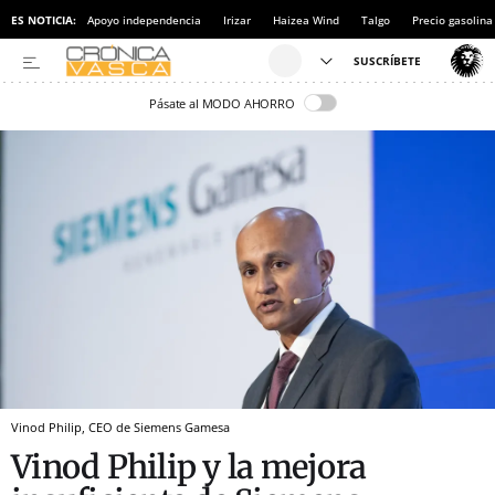
ES NOTICIA:
Apoyo independencia
Irizar
Haizea Wind
Talgo
Precio gasolina
Pásate al MODO AHORRO
Vinod Philip, CEO de Siemens Gamesa
Vinod Philip y la mejora