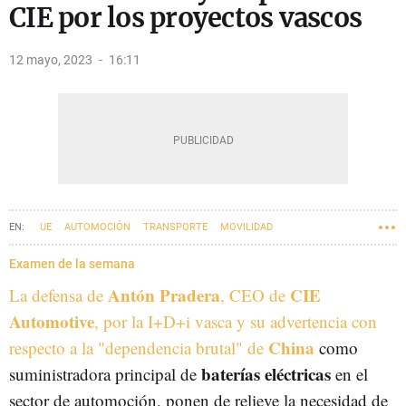
CIE por los proyectos vascos
12 mayo, 2023
16:11
UE
AUTOMOCIÓN
TRANSPORTE
MOVILIDAD
CIE AUTOMOTIVE
EUSKADI
Examen de la semana
Antón
Pradera
CIE
La defensa de
, CEO de
Automotive
, por la I+D+i vasca y su advertencia con
China
respecto a la "dependencia brutal" de
como
baterías eléctricas
suministradora principal de
en el
sector de automoción, ponen de relieve la necesidad de