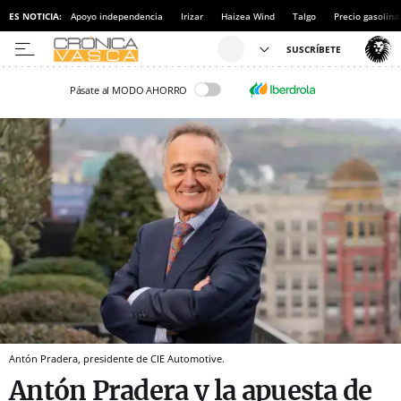
ES NOTICIA:
Apoyo independencia
Irizar
Haizea Wind
Talgo
Precio gasolina
Pásate al MODO AHORRO
Antón Pradera, presidente de CIE Automotive.
Antón Pradera y la apuesta de