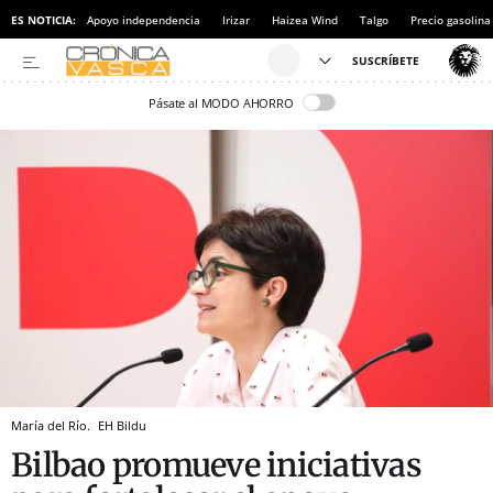
ES NOTICIA:
Apoyo independencia
Irizar
Haizea Wind
Talgo
Precio gasolina
Pásate al MODO AHORRO
María del Río.
EH Bildu
Bilbao promueve iniciativas