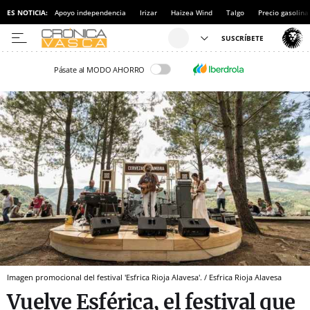
ES NOTICIA:
Apoyo independencia
Irizar
Haizea Wind
Talgo
Precio gasolina
Pásate al MODO AHORRO
Imagen promocional del festival 'Esfrica Rioja Alavesa'. / Esfrica Rioja Alavesa
Vuelve Esférica, el festival que