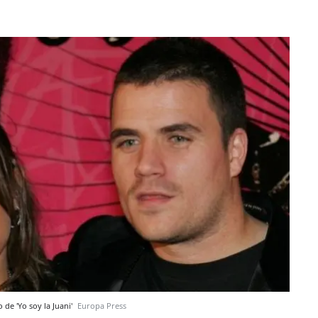
 de 'Yo soy la Juani'
Europa Press