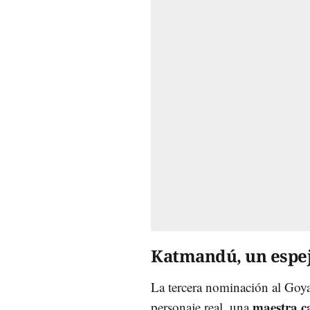
Katmandú, un espejo 
La tercera nominación al Goy
maestra cat
personaje real, una