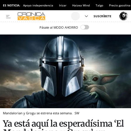
ES NOTICIA:
Apoyo independencia
Irizar
Haizea Wind
Talgo
Precio gasolina
Pásate al MODO AHORRO
Mandalorian y Grogu se estrena esta semana.
SW
Ya está aquí la esperadísima ‘El