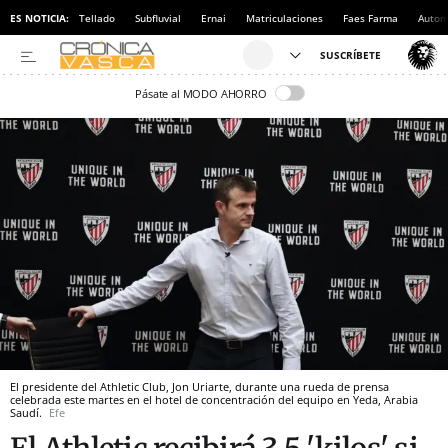
ES NOTICIA:
Tellado
Subfluvial
Ernai
Matriculaciones
Faes Farma
Autom
Pásate al MODO AHORRO
El presidente del Athletic Club, Jon Uriarte, durante una rueda de prensa
celebrada este martes en el hotel de concentración del equipo en Yeda, Arabia
Saudí.
Efe