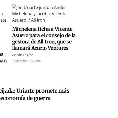
Michelena ficha a Vicente
Asuero para el consejo de la
gestora de All Iron, que se
llamará Acurio Ventures
pa
Adrián Legasa
nan
12/02/2024
05:00h
ucijada: Uriarte promete más
a economía de guerra