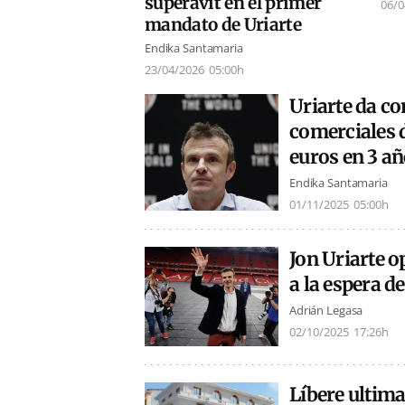
superávit en el primer
06/0
mandato de Uriarte
Endika Santamaria
23/04/2026
05:00h
Uriarte da con
comerciales d
euros en 3 a
Endika Santamaria
01/11/2025
05:00h
Jon Uriarte o
a la espera de
Adrián Legasa
02/10/2025
17:26h
Líbere ultima