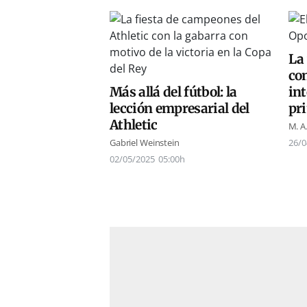
La 
co
Más allá del fútbol: la
int
lección empresarial del
pri
Athletic
M. A
Gabriel Weinstein
26/0
02/05/2025
05:00h