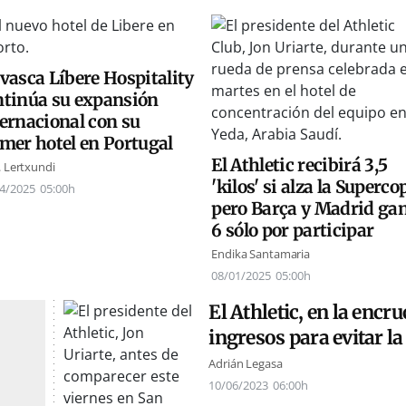
vasca Líbere Hospitality
ntinúa su expansión
ernacional con su
mer hotel en Portugal
El Athletic recibirá 3,5
. Lertxundi
'kilos' si alza la Superco
4/2025
05:00h
pero Barça y Madrid ga
6 sólo por participar
Endika Santamaria
08/01/2025
05:00h
El Athletic, en la encr
ingresos para evitar l
Adrián Legasa
10/06/2023
06:00h