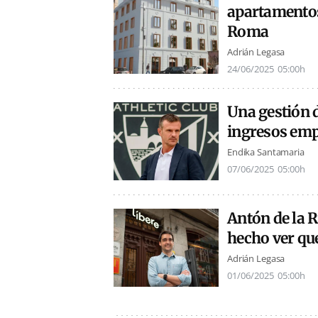
apartamentos
Roma
Adrián Legasa
24/06/2025
05:00h
Una gestión d
ingresos empr
Endika Santamaria
07/06/2025
05:00h
Antón de la R
hecho ver que
Adrián Legasa
01/06/2025
05:00h