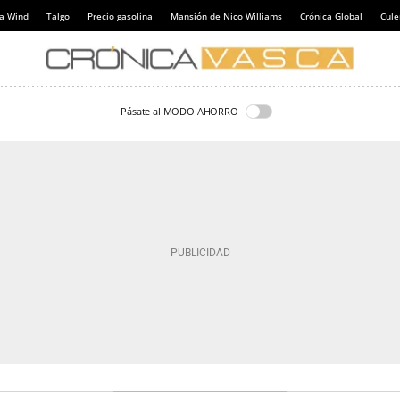
a Wind
Talgo
Precio gasolina
Mansión de Nico Williams
Crónica Global
Cul
Pásate al MODO AHORRO