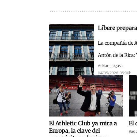
Líbere prepara
La compañía de An
Antón de la Rica:
Adrián Legasa
04/05/2026
05:00h
El Athletic Club ya mira a
El
Europa, la clave del
Raqu