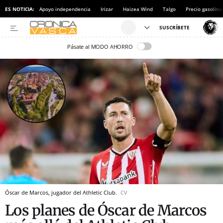
ES NOTICIA:
Apoyo independencia
Irizar
Haizea Wind
Talgo
Precio gasolina
Pásate al MODO AHORRO
Óscar de Marcos, jugador del Athletic Club.
CV
Los planes de Óscar de Marcos