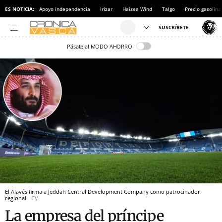
ES NOTICIA:
Apoyo independencia
Irizar
Haizea Wind
Talgo
Precio gasolina
Pásate al MODO AHORRO
El Alavés firma a Jeddah Central Development Company como patrocinador
regional.
CV
La empresa del príncipe