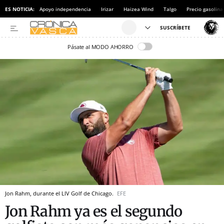
ES NOTICIA:
Apoyo independencia
Irizar
Haizea Wind
Talgo
Precio gasolina
Pásate al MODO AHORRO
Jon Rahm, durante el LIV Golf de Chicago.
EFE
Jon Rahm ya es el segundo