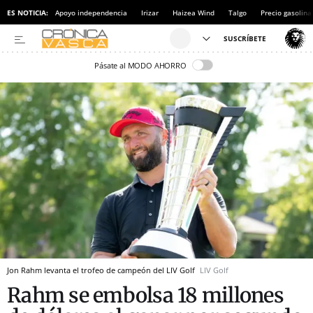
ES NOTICIA:
Apoyo independencia
Irizar
Haizea Wind
Talgo
Precio gasolina
Pásate al MODO AHORRO
Jon Rahm levanta el trofeo de campeón del LIV Golf
LIV Golf
Rahm se embolsa 18 millones