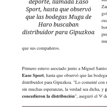
deporte, llamada Easo
Za
Sport, hasta que observó
go
que las bodegas Muga de
cua
Haro buscaban
bo
distribuidor para Gipuzkoa
pre
mu
que sus compañeros.
Primero estuvo asociado junto a Miguel Santos
Easo Sport
, hasta que observó que las bodeg
distribuidor para Gipuzkoa. "Lo comenté con m
sin muchas esperanzas, la verdad sea dicha, y
concedieron la distribución
", aseguró el '9' 