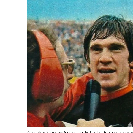
Arconada y Satrústegui (primero por la derecha), tras proclamarse 