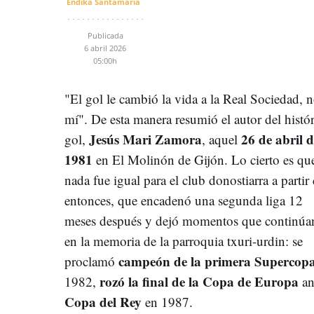
Endika Santamaria
Publicada
6 abril 2026
05:00h
"El gol le cambió la vida a la Real Sociedad, n
mí". De esta manera resumió el autor del histó
Jesús Mari Zamora
26 de abril d
gol,
, aquel
1981
en El Molinón de Gijón. Lo cierto es qu
nada fue igual para el club donostiarra a partir
entonces, que encadenó una segunda liga 12
meses después y dejó momentos que continúa
en la memoria de la parroquia txuri-urdin: se
campeón de la primera Supercop
proclamó
rozó la final de la Copa de Europa
1982,
an
Copa del Rey
en 1987.