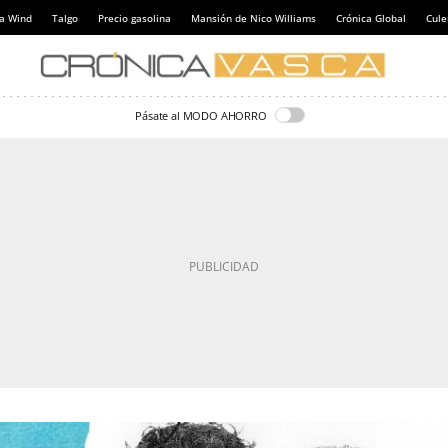
a Wind
Talgo
Precio gasolina
Mansión de Nico Williams
Crónica Global
Cul
Pásate al MODO AHORRO