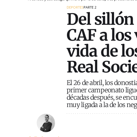
DEPORTES
PARTE 2
Del silló
CAF a los 
vida de l
Real Soci
El 26 de abril, los donos
primer campeonato liguer
décadas después, se encu
muy ligada a la de los ne