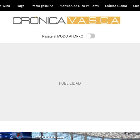
a Wind
Talgo
Precio gasolina
Mansión de Nico Williams
Crónica Global
Cul
Pásate al MODO AHORRO