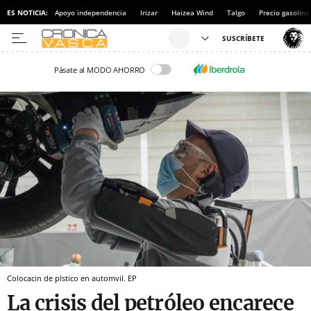
ES NOTICIA:
Apoyo independencia
Irizar
Haizea Wind
Talgo
Precio gasolina
Pásate al MODO AHORRO
Colocacin de plstico en automvil. EP
La crisis del petróleo encarece