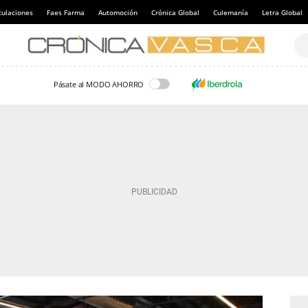
culaciones
Faes Farma
Automoción
Crónica Global
Culemanía
Letra Global
Pásate al MODO AHORRO