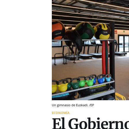
Un gimnasio de Euskadi. /EP
ECONOMÍA
El Gobiern