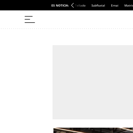
ES NOTICIA:
Tellado
Subfluvial
Ernai
Matri