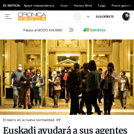
ES NOTICIA:
Apoyo independencia
Irizar
Haizea Wind
Talgo
Precio gasolina
Pásate al MODO AHORRO
El teatro en la nueva normalidad. /EP
Euskadi ayudará a sus agentes